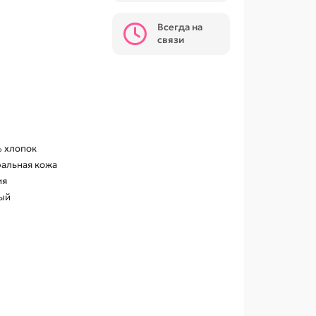
Всегда на
связи
 хлопок
ральная кожа
ия
ый