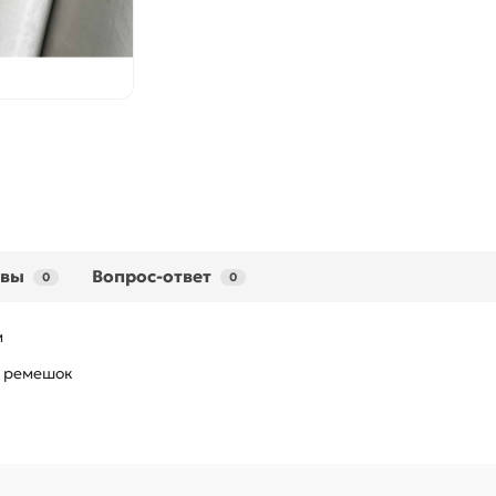
ывы
Вопрос-ответ
0
0
м
й ремешок